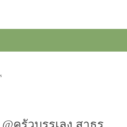
ธร
่ @ครัวบรรเลง สาธร