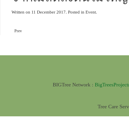
Written on
11 December 2017
. Posted in
Event
.
Prev
BIGTree Network :
BigTreesProjec
Tree Care Serv