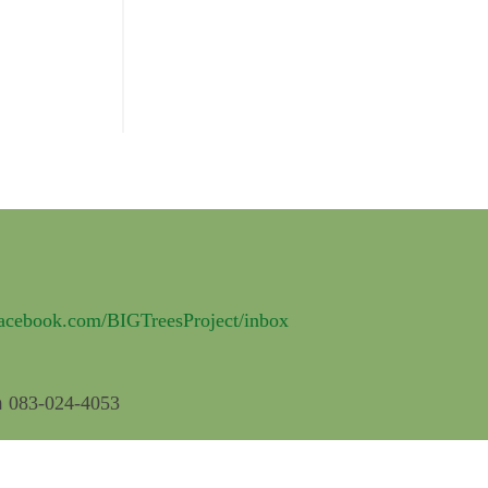
facebook.com/BIGTreesProject/inbox
อ 083-024-4053