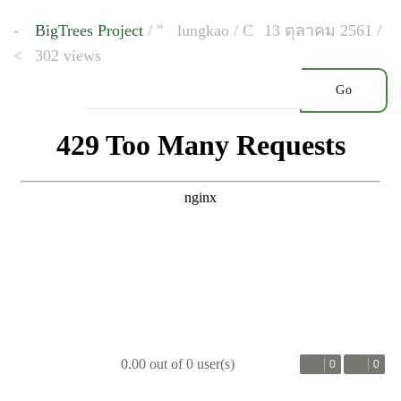
BigTrees Project
/
lungkao
/
13 ตุลาคม 2561 /
302 views
Go
0.00 out of 0 user(s)
0
0