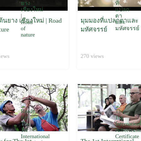
้นยาง เชียงใหม่ | Road
มุมมองที่แปลกตาและ
ture
มหัศจรรย์
iews
270 views