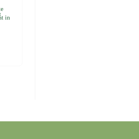
te
t in