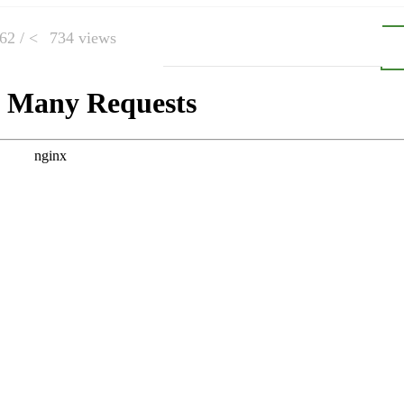
62 /
734 views