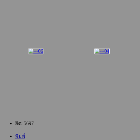
ฮิต: 5697
พิมพ์